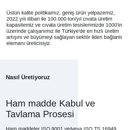
Üstün kalite politikamız, geniş ürün yelpazemiz,
2022 yılı itibari ile 100.000 ton/yıl cıvata üretim
kapasitemiz ve cıvata üretim tesislerimizde 1000’in
üzerinde çalışanımız ile Türkiye'de en hızlı üretim
artışını ve büyümeyi sağlayan sektör lideri bağlantı
elemanı üreticisiyiz.
Nasıl Üretiyoruz
Ham madde Kabul ve
K
Tavlama Prosesi
Ku
tü
Ham maddeler ISO 9001 ve/veya ISO TS 16949