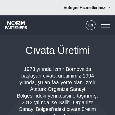
Entegre Hizmetlerimiz
Norm Coating
EN
Norm Forging
Cıvata Üretimi
Norm Digital
1973 yılında İzmir Bornova'da
Norm Tooling
başlayan cıvata üretimimiz 1994
yılında, şu an faaliyette olan İzmir
Norm Additive
Atatürk Organize Sanayi
Bölgesi'ndeki yeni tesisine taşınmış,
NRM Mühendislik
2013 yılında ise Salihli Organize
Sanayi Bölgesi’ndeki cıvata üretim