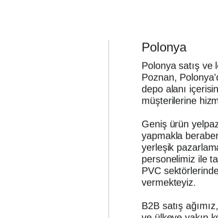
Polonya
Polonya satış ve l
Poznan, Polonya'
depo alanı içerisi
müşterilerine hiz
Geniş ürün yelpaze
yapmakla beraber
yerleşik pazarlam
personelimiz ile t
PVC sektörlerinde
vermekteyiz.
B2B satış ağımız
ve ülkeye yakın k