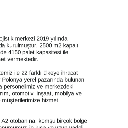
ojistik merkezi 2019 yılında
da kurulmuştur. 2500 m2 kapalı
nde 4150 palet kapasitesi ile
met vermektedir.
miz ile 22 farklı ülkeye ihracat
 Polonya yerel pazarında bulunan
a personelimiz ve merkezdeki
arım, otomotiv, inşaat, mobilya ve
 müşterilerimize hizmet
, A2 otobanına, komşu birçok bölge
onumumuz ile kısa ve uzun vadeli