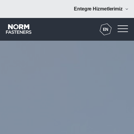
Entegre Hizmetlerimiz
Norm Coating
EN
Norm Forging
Norm Digital
Norm Tooling
Norm Additive
NRM Mühendislik