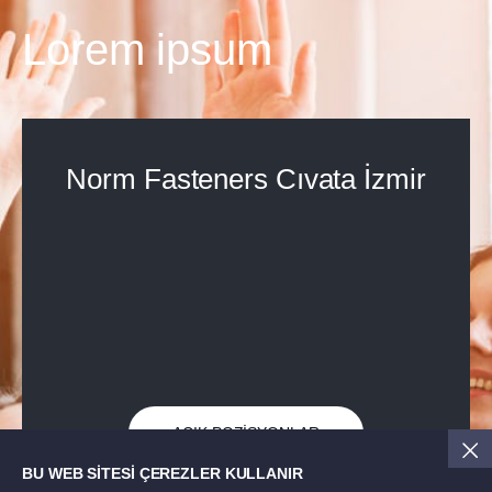
Lorem ipsum
Norm Fasteners Cıvata İzmir
AÇIK POZİSYONLAR
BU WEB SİTESİ ÇEREZLER KULLANIR