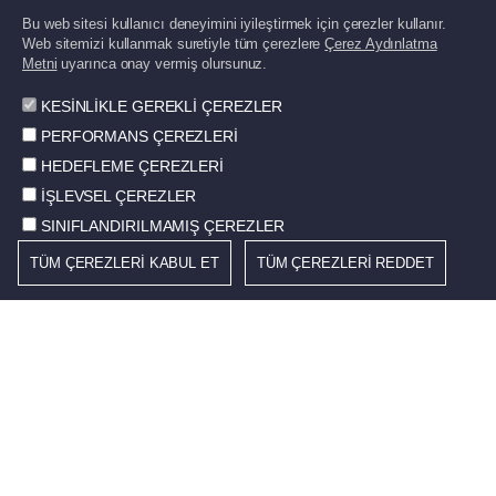
Bu web sitesi kullanıcı deneyimini iyileştirmek için çerezler kullanır.
Web sitemizi kullanmak suretiyle tüm çerezlere
Çerez Aydınlatma
Metni
uyarınca onay vermiş olursunuz.
Norm Fasteners Cıvata, Vida,
KESİNLİKLE GEREKLİ ÇEREZLER
Somun Salihli
PERFORMANS ÇEREZLERİ
HEDEFLEME ÇEREZLERİ
İŞLEVSEL ÇEREZLER
SINIFLANDIRILMAMIŞ ÇEREZLER
TÜM ÇEREZLERİ KABUL ET
TÜM ÇEREZLERİ REDDET
AÇIK POZİSYONLAR