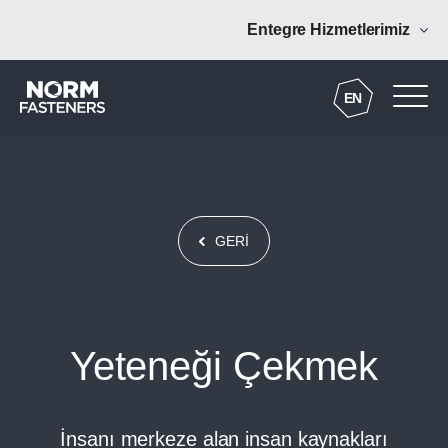
Entegre Hizmetlerimiz
Norm Coating
EN
Norm Forging
Norm Digital
GERİ
Norm Tooling
Norm Additive
Yeteneği Çekmek
NRM Mühendislik
İnsanı merkeze alan insan kaynakları