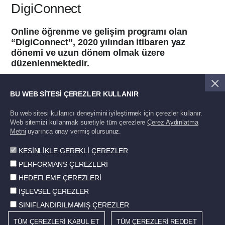
DigiConnect
Online öğrenme ve gelişim programı olan
“DigiConnect”, 2020 yılından itibaren yaz
dönemi ve uzun dönem olmak üzere
düzenlenmektedir.
Bu program ile; proje yönetimi, Norm Holding
liderleri ile deneyim paylaşımları, vizyoner
BU WEB SİTESİ ÇEREZLER KULLANIR
sohbetler, online eğitimler ve departman
Bu web sitesi kullanıcı deneyimini iyileştirmek için çerezler kullanır.
oryantasyonları ile öğrencilerin dijital platformları
Web sitemizi kullanmak suretiyle tüm çerezlere
Çerez Aydınlatma
kullanarak profesyonel hayata yönelik beceriler
Metni
uyarınca onay vermiş olursunuz.
kazanmaları, kişisel ve kariyer gelişimleri için
fırsatlar sunulması amaçlanmaktadır.
KESİNLİKLE GEREKLİ ÇEREZLER
PERFORMANS ÇEREZLERİ
HEDEFLEME ÇEREZLERİ
İŞLEVSEL ÇEREZLER
SINIFLANDIRILMAMIŞ ÇEREZLER
TÜM ÇEREZLERİ KABUL ET
TÜM ÇEREZLERİ REDDET